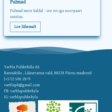
Pulmad
Pulmad mere kaldal - see on iga noorpaari
unistus.
Loe lähemalt
Varbla Puhkeküla AS
Rannaküla , Lääneranna vald, 88228 Pärnu maakond
(+372) 506 1879
varblapk@gmail.com
FB: varblapuhkekyla
IG: varblapuhkekyla