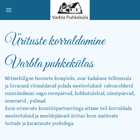
Open main menu
Ürituste korraldamine
Varbla puhkekülas
Mitmekülgne hoonete kompleks, avar kadakane telkimisala
ja liivarand võimaldavad pidada meeleolukaid- rahvarohkeid
suursündmusi nagu suvepäevad, kokkutulekud, sünnipäevad,
seminarid , pulmad.
Koos erinevate koostööpartneritega aitame teil korraldada
meeleolukaid ja meeldejäävaid üritusi koos maitsvate
toitude ja karastavate jookidega.