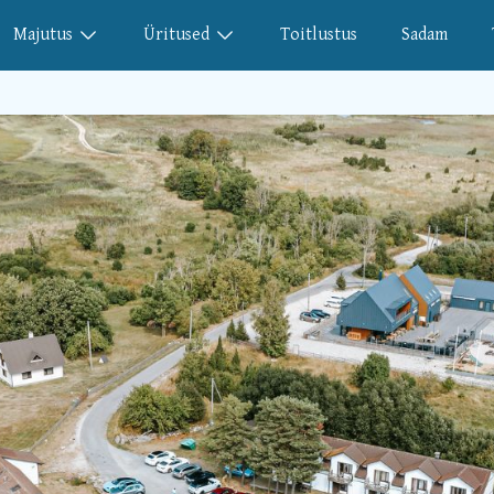
Open user menu
Open user menu
Majutus
Üritused
Toitlustus
Sadam