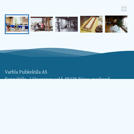
Varbla Puhkeküla AS
Rannaküla , Lääneranna vald, 88228 Pärnu maakond
(+372) 506 1879
varblapk@gmail.com
FB: varblapuhkekyla
IG: varblapuhkekyla