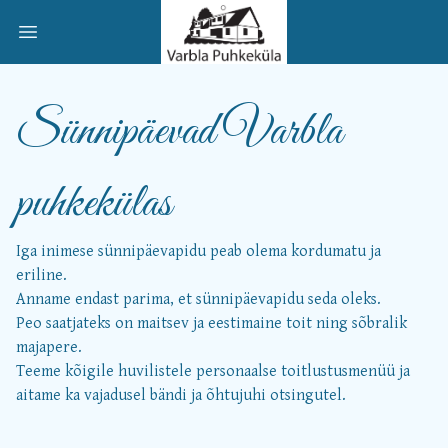
Open main menu
Sünnipäevad Varbla
puhkekülas
Iga inimese sünnipäevapidu peab olema kordumatu ja
eriline.
Anname endast parima, et sünnipäevapidu seda oleks.
Peo saatjateks on maitsev ja eestimaine toit ning sõbralik
majapere.
Teeme kõigile huvilistele personaalse toitlustusmenüü ja
aitame ka vajadusel bändi ja õhtujuhi otsingutel.