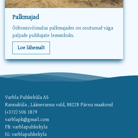
Palkmajad
Ööbimisvõimalus palkmajades on osutunud väga
paljude puhkajate lemmikuks.
Loe lähemalt
Varbla Puhkeküla AS
Rannaküla , Lääneranna vald, 88228 Pärnu maakond
(+372) 506 1879
varblapk@gmail.com
FB: varblapuhkekyla
IG: varblapuhkekyla