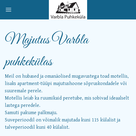
Open main menu
Majutus Varbla
puhkekülas
Meil on hubased ja omanäolised mugavustega toad motellis,
lisaks apartment-tüüpi majutushoone sõpruskondadele või
suuremale perele.
Motellis leiab ka ruumikaid peretube, mis sobivad ideaalselt
lastega peredele.
Samuti pakume palkmaju.
Suveperioodil on võimalik majutada kuni 115 külalist ja
talveperioodil kuni 40 külalist.